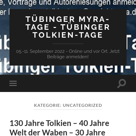
TÜBINGER MYRA-
TAGE - TÜBINGER
TOLKIEN-TAGE
05.-11. September 2022 - Online und vor Ort. Jetzt
Beiträge anmelden!
Suchfe
Mobile-
ein-/a
Menü
ein-/ausblenden
KATEGORIE:
UNCATEGORIZED
130 Jahre Tolkien – 40 Jahre
Welt der Waben – 30 Jahre