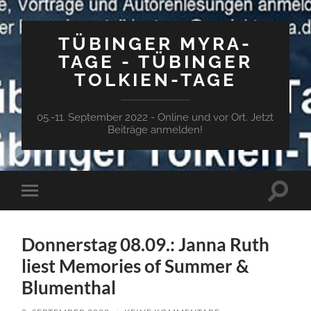
TÜBINGER MYRA-
TAGE - TÜBINGER
TOLKIEN-TAGE
05.-11. September 2022 - Online und vor Ort. Jetzt
Beiträge anmelden!
Suchfe
Mobile-
ein-/a
Menü
ein-/ausblenden
Donnerstag 08.09.: Janna Ruth
liest Memories of Summer &
Blumenthal