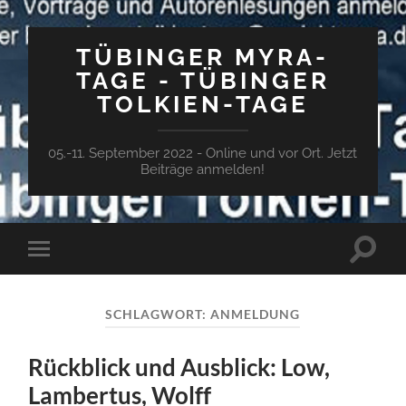
TÜBINGER MYRA-
TAGE - TÜBINGER
TOLKIEN-TAGE
05.-11. September 2022 - Online und vor Ort. Jetzt
Beiträge anmelden!
Suchfe
Mobile-
ein-/a
Menü
ein-/ausblenden
SCHLAGWORT:
ANMELDUNG
Rückblick und Ausblick: Low,
Lambertus, Wolff