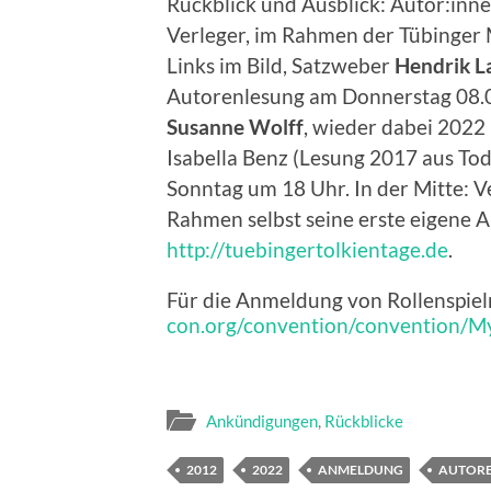
Rückblick und Ausblick: Autor:inn
Verleger, im Rahmen der Tübinger
Links im Bild, Satzweber
Hendrik L
Autorenlesung am Donnerstag 08.09
Susanne Wolff
, wieder dabei 2022
Isabella Benz (Lesung 2017 aus T
Sonntag um 18 Uhr. In der Mitte: V
Rahmen selbst seine erste eigene 
http://tuebingertolkientage.de
.
Für die Anmeldung von Rollenspiel
con.org/convention/convention/M
Ankündigungen
,
Rückblicke
2012
2022
ANMELDUNG
AUTOR