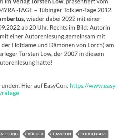
en im
Verlag Torsten Low
, präsentiert vom
 MYRA.-TAGE – Tübinger Tolkien-Tage 2012.
ambertus
, wieder dabei 2022 mit einer
.2022 ab 20 Uhr. Rechts im Bild: Autorin
 mit einer Autorenlesung gemeinsam mit
od der Hofdame und Dämonen von Lorch) am
erleger Torsten Low, der 2007 in diesem
Autorenlesung hatte!
runden: Hier auf EasyCon:
https://www.easy-
yratage
ENLESUNG
BÜCHER
EASYCON
TOLKIENTAGE