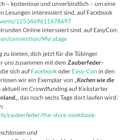
ch – kostenlose und unverbindlich – um eine
n Lesungen interessiert sind, auf Facebook
/events/1253469611678697
elrunden Online interssiert sind, auf EasyCon:
tion/convention/Myratage
zu bieten, dich jetzt für die Tübinger
wir uns zusammen mit dem
Zauberfeder-
die sich auf
Facebook
oder
Easy-Con
in den
rlosen wir ein Exemplar von „
Kochen wie die
 aktuell im Crowdfunding auf Kickstarter
enland
„, das noch sechs Tage dort laufen wird.
n:
cts/zauberfeder/the-shire-cookbook-
eschlossen und