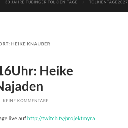
 – 30 JAHRE TÜBINGER TOLKIEN-TAGE
TOLKIENTAGE2027 
ORT:
HEIKE KNAUBER
 16Uhr: Heike
 Najaden
/
KEINE KOMMENTARE
ge live auf
http://twitch.tv/projektmyra